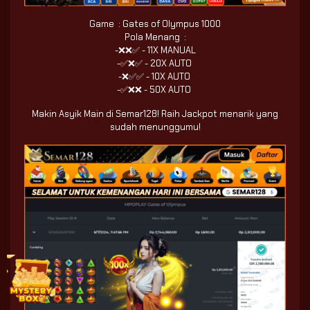
Game : Gates of Olympus 1000
Pola Menang :
-❌❌✅ - 11X MANUAL
-✅❌✅ - 20X AUTO
-❌✅✅ - 10X AUTO
-✅❌❌ - 50X AUTO
Makin Asyik Main di Semar128! Raih Jackpot menarik yang
sudah menunggumu!